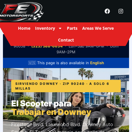
Home
Inventory
Parts
Areas We Serve
Contact
FE Motorsports
· 2916 S Santa Fe Ave, Los Ángeles, CA
90058 ·
(323) 588-6634
· Lun–Sáb 9AM–6PM · Dom
9AM–2PM
🇺🇸 This page is also available in
English
SIRVIENDO DOWNEY · ZIP 90240 · A SOLO 6
MILLAS
El Scooter para
Trabajar en Downey
Firestone Blvd. Lakewood Blvd. Downey Auto