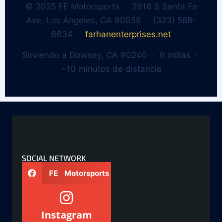
© 2025 FE Motorsports · 2916 S Santa Fe
Ave, Los Ángeles, CA 90058 · (323) 588-
6634 ·
farhanenterprises.net
Sirviendo a Downey, CA 90240 · 6 millas ·
~10 minutos de distancia
SOCIAL NETWORK
FE Motorsports
Instagram