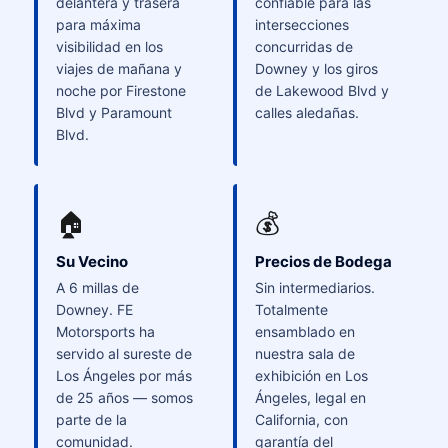
delantera y trasera
confiable para las
para máxima
intersecciones
visibilidad en los
concurridas de
viajes de mañana y
Downey y los giros
noche por Firestone
de Lakewood Blvd y
Blvd y Paramount
calles aledañas.
Blvd.
🏠
💰
Su Vecino
Precios de Bodega
A 6 millas de
Sin intermediarios.
Downey. FE
Totalmente
Motorsports ha
ensamblado en
servido al sureste de
nuestra sala de
Los Ángeles por más
exhibición en Los
de 25 años — somos
Ángeles, legal en
parte de la
California, con
comunidad.
garantía del