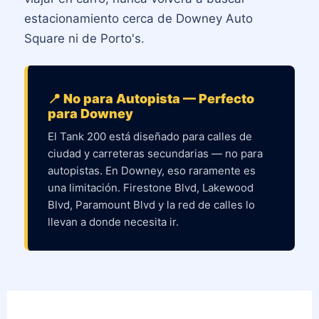
estacionamiento cerca de Downey Auto
Square ni de Porto's.
📍 No para Autopista — Perfecto
para Downey
El Tank 200 está diseñado para calles de
ciudad y carreteras secundarias — no para
autopistas. En Downey, eso raramente es
una limitación. Firestone Blvd, Lakewood
Blvd, Paramount Blvd y la red de calles lo
llevan a donde necesita ir.