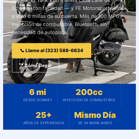
Square. El Tank 200 maneja cada calle de
Downey con facilidad — y FE Motorsports está
a solo 6 millas de su puerta. Más de 100 MPG,
inyección de combustible, Bluetooth, sin
necesidad de autopista.
📞 Llame al (323) 588-6634
📍 Cómo Llegar
6 mi
200cc
DESDE DOWNEY
INYECCIÓN DE COMBUSTIBLE
25+
Mismo Día
AÑOS DE EXPERIENCIA
SE VA MANEJANDO