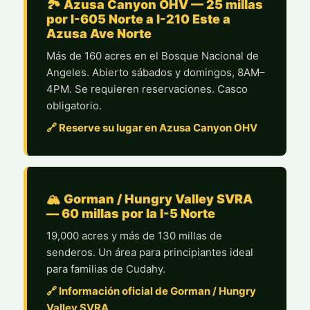
🏞️ Azusa Canyon OHV — 25 millas
por I-605 Norte a I-210 Este a
Azusa Ave Norte
Más de 160 acres en el Bosque Nacional de
Angeles. Abierto sábados y domingos, 8AM–
4PM. Se requieren reservaciones. Casco
obligatorio.
🔗 Reserve su lugar en Azusa Canyon OHV
🏔️ Gorman / Hungry Valley SVRA
— 60 millas por la I-5 Norte
19,000 acres y más de 130 millas de
senderos. Un área para principiantes ideal
para familias de Cudahy.
🔗 Información oficial de Gorman / Hungry
Valley SVRA