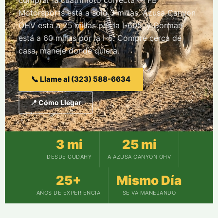
comprar la cuatrimoto correcta — FE
Motorsports está a solo 3 millas. Azusa Canyon
OHV está a 25 millas por la I-605, y Gorman
está a 60 millas por la I-5. Compre cerca de
casa, maneje donde quiera.
📞 Llame al (323) 588-6634
📍 Cómo Llegar
3 mi
25 mi
DESDE CUDAHY
A AZUSA CANYON OHV
25+
Mismo Día
AÑOS DE EXPERIENCIA
SE VA MANEJANDO