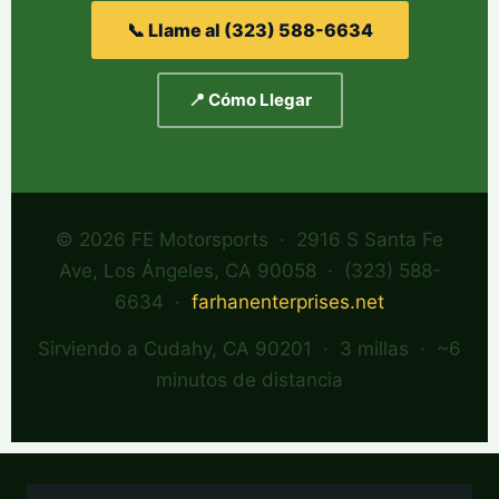
📞 Llame al (323) 588-6634
📍 Cómo Llegar
© 2026 FE Motorsports · 2916 S Santa Fe
Ave, Los Ángeles, CA 90058 · (323) 588-
6634 ·
farhanenterprises.net
Sirviendo a Cudahy, CA 90201 · 3 millas · ~6
minutos de distancia