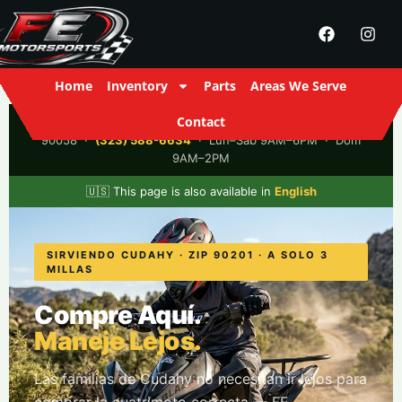
Home
Inventory
Parts
Areas We Serve
Contact
FE Motorsports
· 2916 S Santa Fe Ave, Los Ángeles, CA
90058 ·
(323) 588-6634
· Lun–Sáb 9AM–6PM · Dom
9AM–2PM
🇺🇸 This page is also available in
English
SIRVIENDO CUDAHY · ZIP 90201 · A SOLO 3
MILLAS
Compre Aquí.
Maneje Lejos.
Las familias de Cudahy no necesitan ir lejos para